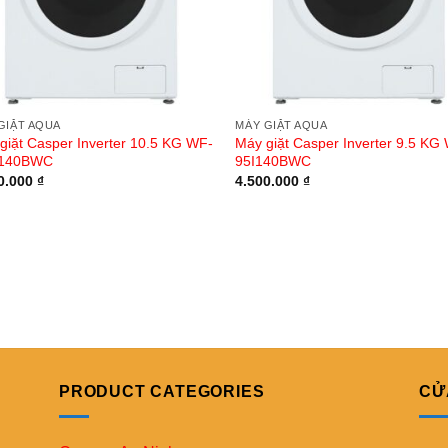
GIẶT AQUA
MÁY GIẶT AQUA
giặt Casper Inverter 10.5 KG WF-
Máy giặt Casper Inverter 9.5 KG
I140BWC
95I140BWC
0.000
₫
4.500.000
₫
PRODUCT CATEGORIES
CỬ