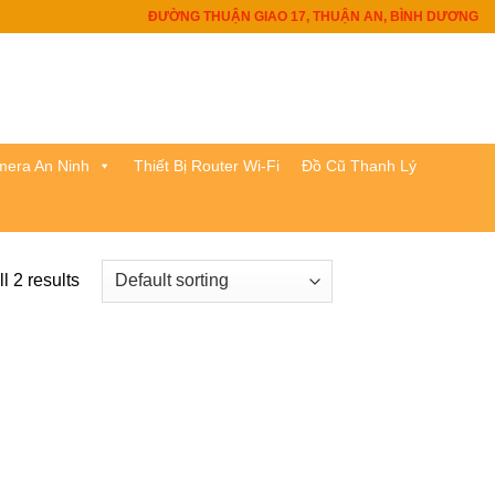
ĐƯỜNG THUẬN GIAO 17, THUẬN AN, BÌNH DƯƠNG
era An Ninh
Thiết Bị Router Wi-Fi
Đồ Cũ Thanh Lý
l 2 results