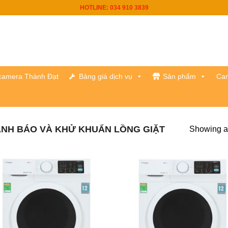
HOTLINE: 034 910 3839
h camera Thành Đạt
Bảng giá dịch vụ
Sản phẩm
Cam
NH BÁO VÀ KHỬ KHUẨN LỒNG GIẶT
Showing al