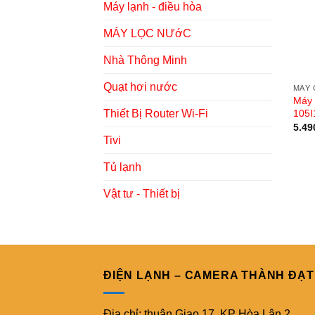
Máy lạnh - điều hòa
MÁY LỌC NƯớC
Nhà Thông Minh
Quạt hơi nước
MÁY 
Máy 
105
Thiết Bị Router Wi-Fi
5.49
Tivi
Tủ lạnh
Vật tư - Thiết bị
ĐIỆN LẠNH – CAMERA THÀNH ĐẠT
Địa chỉ: thuận Giao 17, KP Hòa Lân 2,