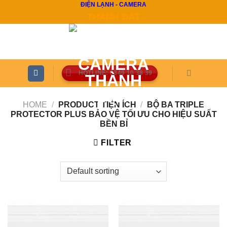
ĐIỆN LẠNH - CAMERA
Skip
THÀNH ĐẠT
to
content
HOTLINE: 0349 10 38 39
HOME
/
PRODUCT TIỆN ÍCH
/
BỘ BA TRIPLE
PROTECTOR PLUS BẢO VỆ TỐI ƯU CHO HIỆU SUẤT
BỀN BỈ
FILTER