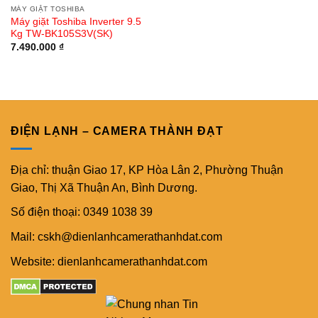
MÁY GIẶT TOSHIBA
Máy giặt Toshiba Inverter 9.5
Kg TW-BK105S3V(SK)
7.490.000
₫
ĐIỆN LẠNH – CAMERA THÀNH ĐẠT
Địa chỉ: thuận Giao 17, KP Hòa Lân 2, Phường Thuận
Giao, Thị Xã Thuận An, Bình Dương.
Số điện thoại: 0349 1038 39
Mail: cskh@dienlanhcamerathanhdat.com
Website: dienlanhcamerathanhdat.com