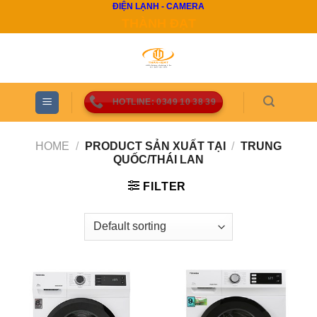
ĐIỆN LẠNH - CAMERA
Skip
THÀNH ĐẠT
to
content
HOTLINE: 0349 10 38 39
HOME
/
PRODUCT SẢN XUẤT TẠI
/
TRUNG
QUỐC/THÁI LAN
FILTER